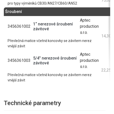
75,02 
pro typy výměníků CB30/AN27/CB60/AN52
Šroubení
Aptec
1“ nerezové šroubení
3456361002
production
závitové
s.r.o.
14,30 
Převlečná matice včetně koncovky se závitem nerez
vnější závit
Aptec
5/4" nerezové šroubení
3456361003
production
závitové
s.r.o.
22,25 
Převlečná matice včetně koncovky se závitem nerez
vnější závit
Technické parametry