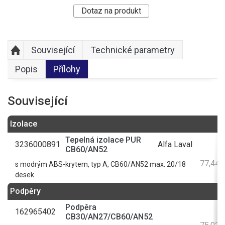
Dotaz na produkt
Související
Technické parametry
Popis
Přílohy
Související
Izolace
Tepelná izolace PUR
3236000891
Alfa Laval
CB60/AN52
77,44 
s modrým ABS-krytem, typ A, CB60/AN52 max. 20/18
desek
Podpěry
Podpěra
162965402
CB30/AN27/CB60/AN52