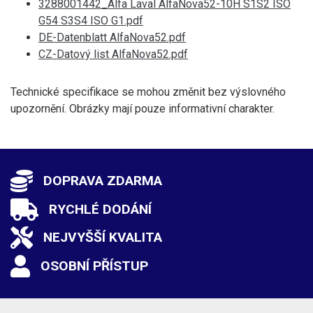
3288001442_Alfa Laval AlfaNova52-10H S1S2 ISO
G54 S3S4 ISO G1.pdf
DE-Datenblatt AlfaNova52.pdf
CZ-Datový list AlfaNova52.pdf
Technické specifikace se mohou změnit bez výslovného
upozornění. Obrázky mají pouze informativní charakter.
DOPRAVA ZDARMA
RYCHLÉ DODÁNÍ
NEJVYŠŠÍ KVALITA
OSOBNÍ PŘÍSTUP